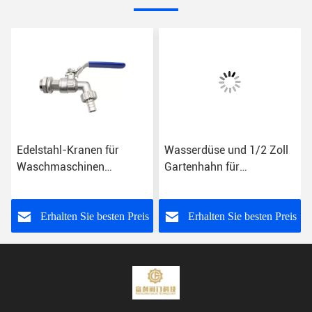
Edelstahl-Kranen für
Wasserdüse und 1/2 Zoll
Waschmaschinen
Gartenhahn für
Wasserhahn Anpassung
Waschmaschine
und Funktion
Reinigungswerkzeug
s
Erhalten Sie besten Preis
Erhalten Sie besten Preis