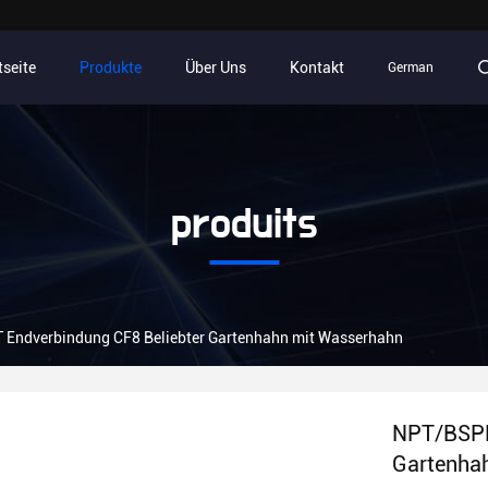
tseite
Produkte
Über Uns
Kontakt
German
produits
ndverbindung CF8 Beliebter Gartenhahn mit Wasserhahn
NPT/BSPP
Gartenha