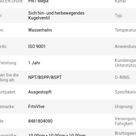
ALEN Druck:
PN1.6Mpa
Kanal:
Sich hin- und herbewegendes
r:
Typ:
Kugelventil
on:
Wasserhahn
Temperatur
rds:
ISO 9001
Anwendun
Kundenspez
leistung:
1 Jahr
Unterstütz
en Sie die
NPT/BSPP/BSPT
O-RING:
dung ab:
ortpaket:
Ausgestopft
Spezifikati
smarke:
FrtnVlve
Ursprung:
Versorgung
e:
8481804090
Fähigkeit:
Bruttogewi
gsgröße:
10.00cm * 10.00cm * 10.00cm