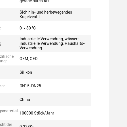
gerade durch Art
Sich hin- und herbewegendes
Kugelventil
:
0 ~ 80 °C
Industrielle Verwendung, wässert
g:
industrielle Verwendung, Haushalts-
Verwendung
ifische
OEM, OED
ung:
Silikon
on:
DN15-DN25
China
smaterial-
100000 Stück/Jahr
cht der
0.223Kg