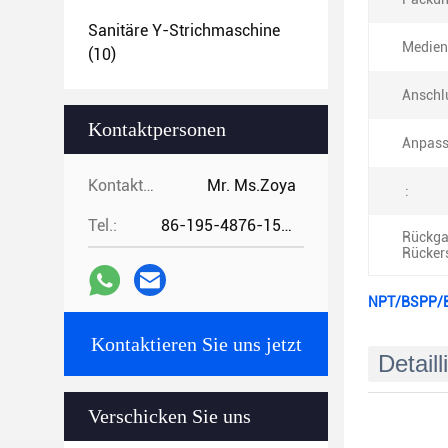
Sanitäre Y-Strichmaschine
Medien
(10)
Anschl
Kontaktpersonen
Anpass
Kontaktpersonen:
Mr. Ms.Zoya
:
Tel.:
86-195-4876-1535
Rückga
Rücker
NPT/BSPP/BS
Kontaktieren Sie uns jetzt
Detaill
Verschicken Sie uns