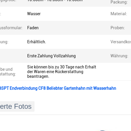
Packung:
:
Wasser
Material:
ussformular:
Faden
Proben:
ung:
Erhältlich.
Versandkos
Erste Zahlung Vollzahlung
Währung:
Sie können bis zu 30 Tage nach Erhalt
be und
der Waren eine Rückerstattung
stattung:
beantragen.
PT Endverbindung CF8 Beliebter Gartenhahn mit Wasserhahn
ierte Fotos