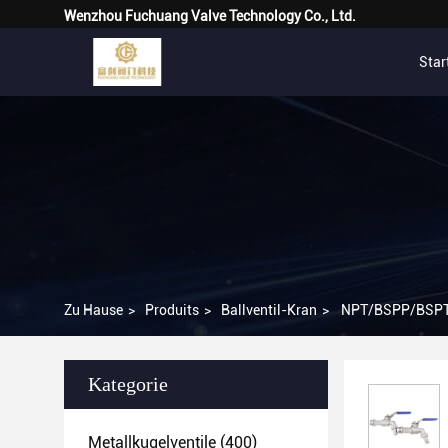
Wenzhou Fuchuang Valve Technology Co., Ltd.
Star
Zu Hause
>
Produits
>
Ballventil-Kran
>
NPT/BSPP/BSPT E
Kategorie
Metallkugelventile
(400)