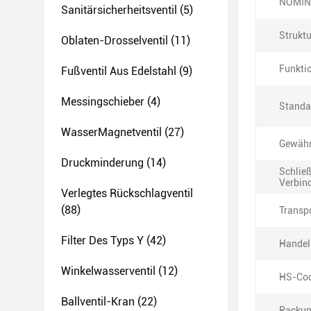
NOMIN
Sanitärsicherheitsventil
(5)
Struktu
Oblaten-Drosselventil
(11)
Funkti
Fußventil Aus Edelstahl
(9)
Messingschieber
(4)
Standa
WasserMagnetventil
(27)
Gewähr
Druckminderung
(14)
Schließ
Verbin
Verlegtes Rückschlagventil
(88)
Transp
Filter Des Typs Y
(42)
Handel
Winkelwasserventil
(12)
HS-Cod
Ballventil-Kran
(22)
Packun