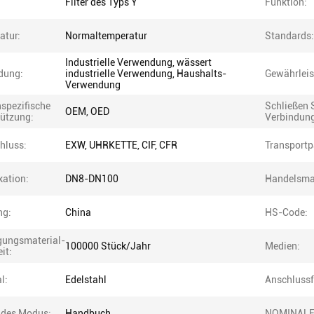
Filter des Typs Y
Funktion:
atur:
Normaltemperatur
Standards:
Industrielle Verwendung, wässert
dung:
industrielle Verwendung, Haushalts-
Gewährleis
Verwendung
spezifische
Schließen S
OEM, OED
tützung:
Verbindung
hluss:
EXW, UHRKETTE, CIF, CFR
Transportp
kation:
DN8-DN100
Handelsma
ng:
China
HS-Code:
gungsmaterial-
100000 Stück/Jahr
Medien:
it:
l:
Edelstahl
Anschlussf
 des Modus:
Handbuch
NOMINALEN