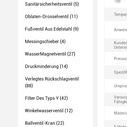
Typ:
Sanitärsicherheitsventil
(5)
Temper
Oblaten-Drosselventil
(11)
Fußventil Aus Edelstahl
(9)
Anwen
Messingschieber
(4)
Kunden
Unters
WasserMagnetventil
(27)
Preissc
Druckminderung
(14)
Spezifi
Verlegtes Rückschlagventil
(88)
Urspru
Versor
Filter Des Typs Y
(42)
Fähigke
Winkelwasserventil
(12)
Materia
Ballventil-Kran
(22)
Fahren