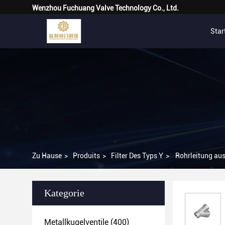
Wenzhou Fuchuang Valve Technology Co., Ltd.
Star
Zu Hause
>
Produits
>
Filter Des Typs Y
>
Rohrleitung aus
Kategorie
Metallkugelventile
(400)