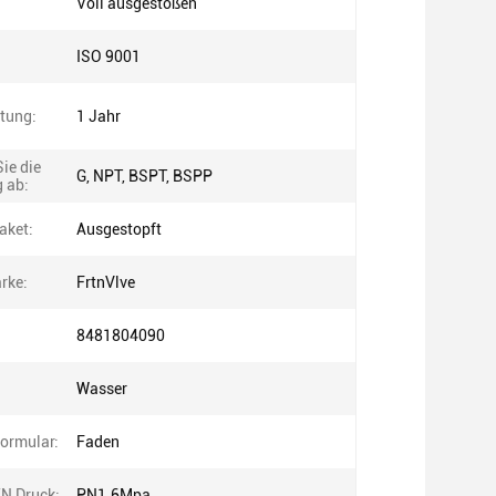
Voll ausgestoßen
ISO 9001
tung:
1 Jahr
ie die
G, NPT, BSPT, BSPP
 ab:
aket:
Ausgestopft
rke:
FrtnVlve
8481804090
Wasser
ormular:
Faden
 Druck:
PN1.6Mpa