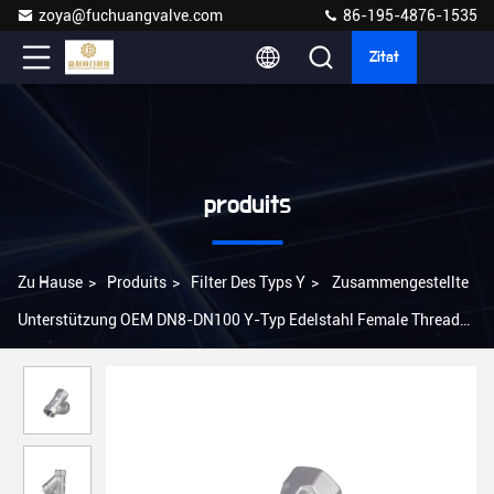
zoya@fuchuangvalve.com
86-195-4876-1535
Zitat
produits
Zu Hause
>
Produits
>
Filter Des Typs Y
>
Zusammengestellte
Unterstützung OEM DN8-DN100 Y-Typ Edelstahl Female Thread
Strainer