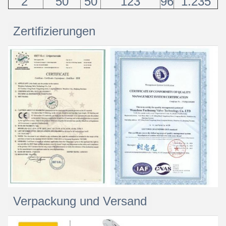
2'
50
50
123
96
1.235
Zertifizierungen
Verpackung und Versand