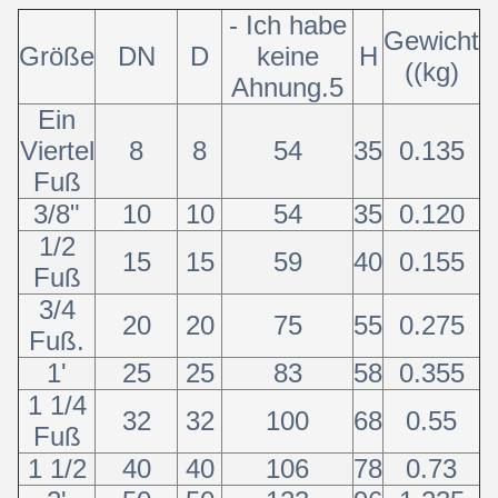
- Ich habe
Gewicht
Größe
DN
D
keine
H
((kg)
Ahnung.5
Ein
Viertel
8
8
54
35
0.135
Fuß
3/8"
10
10
54
35
0.120
1/2
15
15
59
40
0.155
Fuß
3/4
20
20
75
55
0.275
Fuß.
1'
25
25
83
58
0.355
1 1/4
32
32
100
68
0.55
Fuß
1 1/2
40
40
106
78
0.73