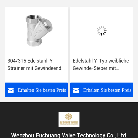
304/316 Edelstahl-Y-
Edelstahl Y-Typ weibliche
Strainer mit Gewindeend-
Gewinde-Sieber mit
Wasserventil
NPT/BSPP/BSPT
Vollbohrstruktur
Endverbindung
s
Erhalten Sie besten Preis
Erhalten Sie besten Preis
Wenzhou Fuchuang Valve Technology Co., Ltd.