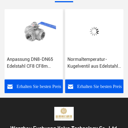
Anpassung DN8-DN65
Normaltemperatur-
Edelstahl CF8 CF8m
Kugelventil aus Edelstahl
Schnurende L/T Port
mit NPT Bsp BSPT-
Dreiwege Kugelventil
Drähten
s
Erhalten Sie besten Preis
Erhalten Sie besten Preis