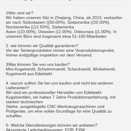
1Wer sind wir?
Wir haben unseren Sitz in Zhejiang, China, ab 2013, verkaufen
wir nach Südostasien ((50.00%), Südamerika ((20.00%),
Nordamerika ((12.50%), Südamerika
Asien ((10.00%), Ostasien ((2.00%), Osteuropa ((1.00%). In
unserem Büro sind insgesamt etwa 51-100 Mitarbeiter.
2. wie können wir Qualität garantieren?
Vor der Serienproduktion immer eine Vorproduktionsprobe;
Immer endgültige Inspektion vor dem Versand;
3Was können Sie von uns kaufen?
Mini-Kugelventil, Schwimmventil, Scheckventil, Winkelventil,
Kugelventil aus Edelstahl
4. warum sollten Sie bei uns kaufen und nicht bei anderen
Lieferanten?
Wir sind ein professioneller Hersteller von Edelstahl-
Kugelventilen, wir haben 7 Jahre Produktionserfahrung, mit
starken technischen
Stärke, ausgeklügelte CNC-Werkzeugmaschinen und
Prüfgeräte, um eine solide Grundlage für eine Qualität zu
schaffen.
5- Welche Dienstleistungen können wir anbieten?
Akzeptierte Lieferbedingungen: FOB, EXW;