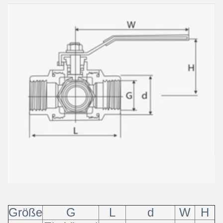
Größe
G
L
d
W
H