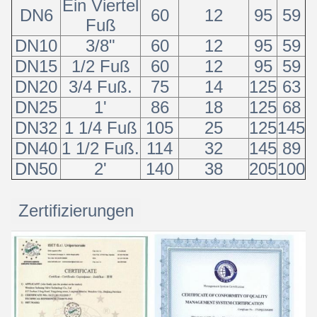
Ein Viertel
DN6
60
12
95
59
Fuß
DN10
3/8"
60
12
95
59
DN15
1/2 Fuß
60
12
95
59
DN20
3/4 Fuß.
75
14
125
63
DN25
1'
86
18
125
68
DN32
1 1/4 Fuß
105
25
125
145
DN40
1 1/2 Fuß.
114
32
145
89
DN50
2'
140
38
205
100
Zertifizierungen